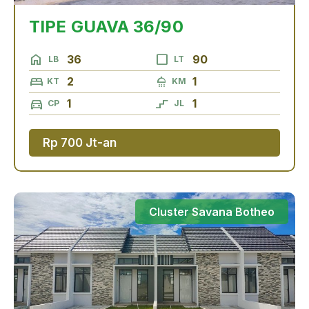
TIPE GUAVA 36/90
home
check_box_outline_blank
36
90
LB
LT
bed
shower
2
1
KT
KM
directions_car
stairs_2
1
1
CP
JL
Rp 700 Jt-an
Cluster Savana Botheo