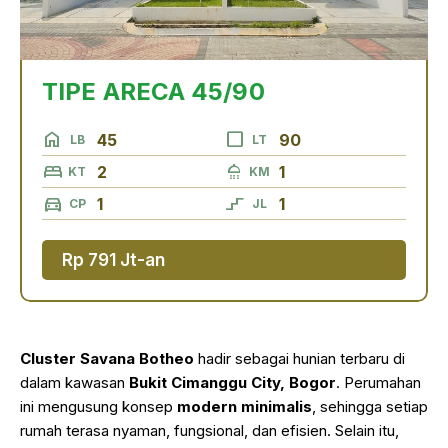
TIPE ARECA 45/90
home
check_box_outline_blank
45
90
LB
LT
bed
shower
2
1
KT
KM
directions_car
stairs_2
1
1
CP
JL
Rp 791 Jt-an
Cluster Savana Botheo
hadir sebagai hunian terbaru di
dalam kawasan
Bukit Cimanggu City, Bogor
. Perumahan
ini mengusung konsep
modern minimalis
, sehingga setiap
rumah terasa nyaman, fungsional, dan efisien. Selain itu,